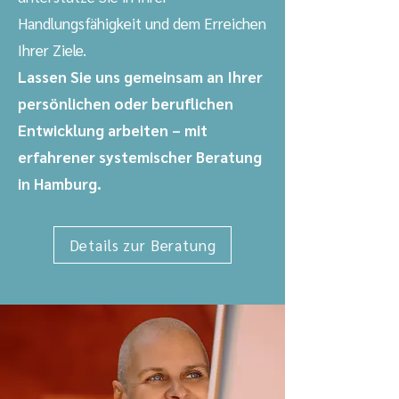
Handlungsfähigkeit und dem Erreichen
Ihrer Ziele.
Lassen Sie uns gemeinsam an Ihrer
persönlichen oder beruflichen
Entwicklung arbeiten – mit
erfahrener systemischer Beratung
in Hamburg.
Details zur Beratung