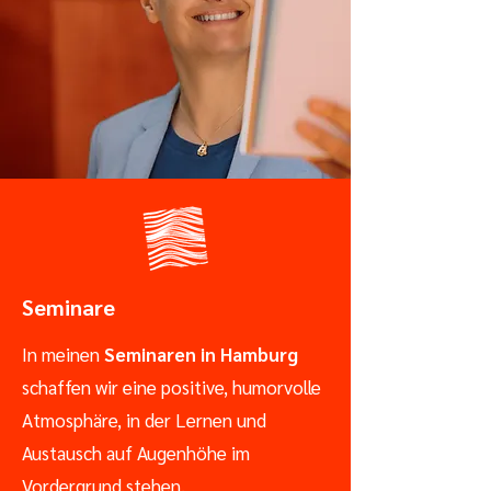
Seminare
In meinen
Seminaren in Hamburg
schaffen wir eine positive, humorvolle
Atmosphäre, in der Lernen und
Austausch auf Augenhöhe im
Vordergrund stehen.